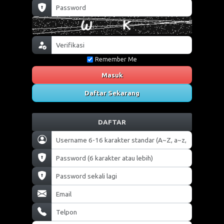
Remember Me
Masuk
Daftar Sekarang
DAFTAR