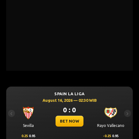
SPAIN LA LIGA
August 16, 2026 — 02:30 WIB
0 : 0
Previous
Next
BET NOW
Sevilla
Rayo Vallecano
0.25
0.95
-0.25
0.95