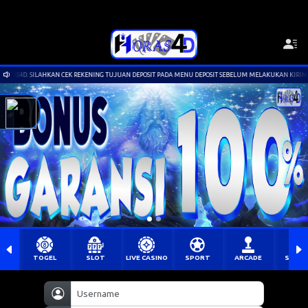
RAS4D. SILAHKAN CEK REKENING TUJUAN DEPOSIT PADA MENU DEPOSIT SEBELUM MELAKUKAN KIRIM UANG
TOGEL
SLOT
LIVE CASINO
SPORT
ARCADE
SABU