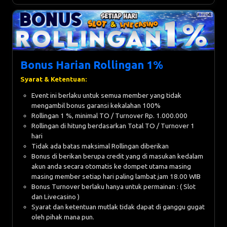
Bonus Harian Rollingan 1%
Syarat & Ketentuan:
Event ini berlaku untuk semua member yang tidak
mengambil bonus garansi kekalahan 100%
Rollingan 1 %, minimal TO / Turnover Rp. 1.000.000
Rollingan di hitung berdasarkan Total TO / Turnover 1
hari
Tidak ada batas maksimal Rollingan diberikan
Bonus di berikan berupa credit yang di masukan kedalam
akun anda secara otomatis ke dompet utama masing
masing member setiap hari paling lambat jam 18.00 WIB
Bonus Turnover berlaku hanya untuk permainan : ( Slot
dan Livecasino )
Syarat dan ketentuan mutlak tidak dapat di ganggu gugat
oleh pihak mana pun.