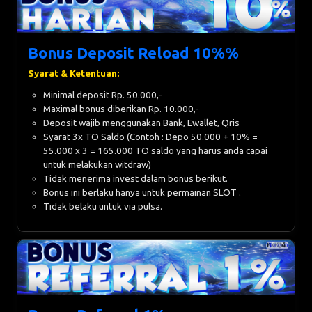
Bonus Deposit Reload 10%%
Syarat & Ketentuan:
Minimal deposit Rp. 50.000,-
Maximal bonus diberikan Rp. 10.000,-
Deposit wajib menggunakan Bank, Ewallet, Qris
Syarat 3x TO Saldo (Contoh : Depo 50.000 + 10% =
55.000 x 3 = 165.000 TO saldo yang harus anda capai
untuk melakukan witdraw)
Tidak menerima invest dalam bonus berikut.
Bonus ini berlaku hanya untuk permainan SLOT .
Tidak belaku untuk via pulsa.