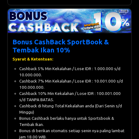
Bonus CashBack SportBook &
Tembak Ikan 10%
Syarat & Ketentuan:
Cashback 5% Min Kekalahan / Lose IDR : 1.000.000 s/d
10.000.000.
Cashback 7% Min Kekalahan / Lose IDR : 10.001.000 s/d
100.000.000.
Cashback 10% Min Kekalahan / Lose IDR : 100.001.000
s/d TANPA BATAS.
Cashback di hitung Total Kekalahan anda (Dari Senin s/d
Minggu)
Bonus Cashback berlaku hanya untuk Sportsbook &
Tembak Ikan.
Bonus di berikan otomatis setiap senin nya paling lambat
jam 18.00 WIB.