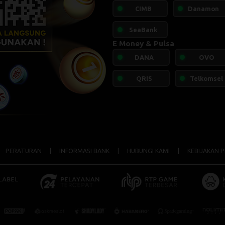
CIMB
Danamon
SeaBank
E Money & Pulsa
DANA
OVO
QRIS
Telkomsel
PERATURAN
|
INFORMASI BANK
|
HUBUNGI KAMI
|
KEBIJAKAN P