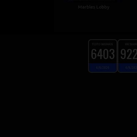
Marbles Lobby
TOTO WUHAN
HK SIA
6403
92
6/8/2026
6/8/20