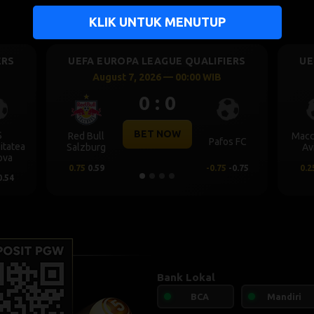
KLIK UNTUK MENUTUP
QUALIFIERS
UEFA EUROPA LEAGUE QUALIFIERS
0:00 WIB
August 6, 2026 — 22:59 WIB
0 : 0
BET NOW
Maccabi Tel
Pafos FC
CSKA Sofia
Aviv (n)
-0.75
-0.75
0.25
0.70
-0.25
-0.86
Bank Lokal
BCA
Mandiri