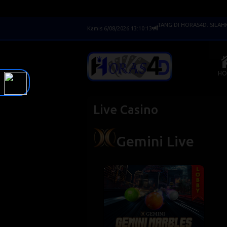
SELAMAT DATANG DI HORAS4D. SILAHKAN 
Kamis 6/08/2026 13:10:13
HO
Live Casino
Gemini Live